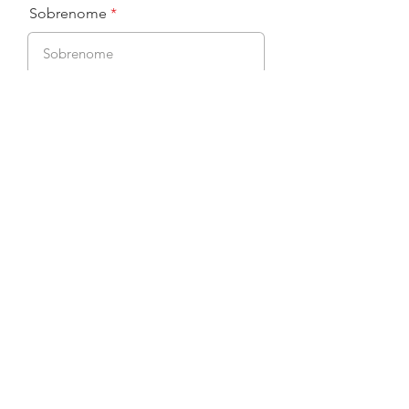
Sobrenome
Email
Data
Você teve contato próximo com
alguma pessoa testada positiva para
COVID-19 nos últimos 14 dias?
Sim
Não
Você apresentou algum dos seguintes
sintomas nas últimas 24 horas?
Febre