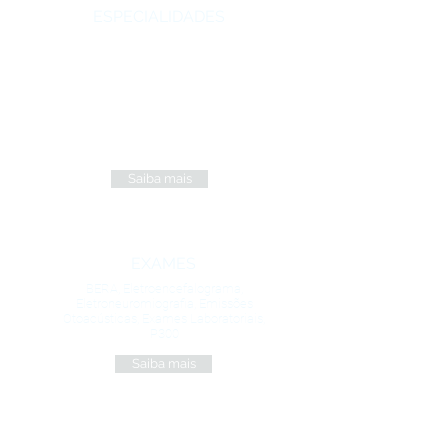
ESPECIALIDADES
Auriculoterapia, Cirurgia Plástica,
Fonoaudiologia, Gastroenterologia,
Neurocirurgia, Neurologia,
Neuropediatria, Neuropsicologia,
Neuropsicopedagogia, Ortopedia,
Otorrinolaringologia, Pneumologia,
Psiquiatria, Reumatologia, Urologia,
Entre outros...
Saiba mais
EXAMES
BERA, Eletroencefalograma,
Eletroneuromiografia, Emissões
Otoacústicas, Exames Laboratoriais,
P300
Saiba mais