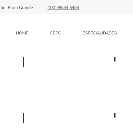
rão, Praia Grande
(13) 99644-6404
HOME
CEPG
ESPECIALIDADES
Eletro
Eletroencefalograma
P300
Exames Laboratoriais