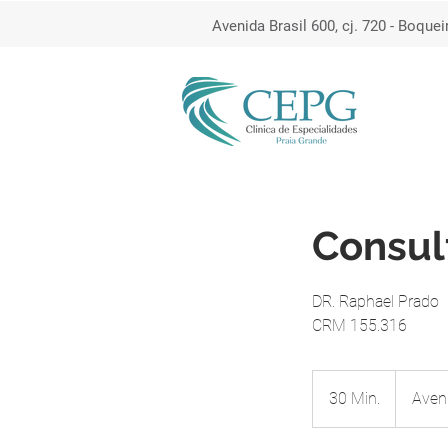
Avenida Brasil 600, cj. 720 - Boquei
Consul
DR. Raphael Prado
CRM 155.316
30 Min.
3
Aveni
0
M