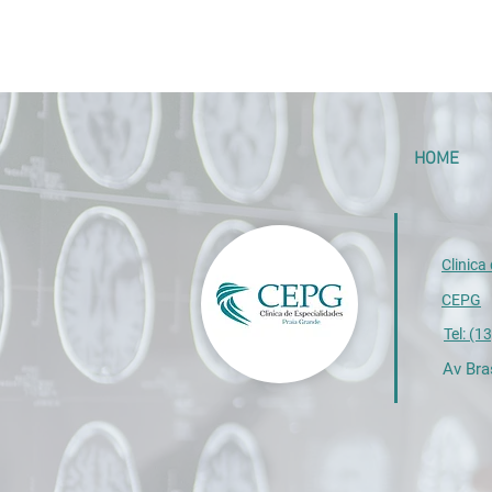
HOME
Clinica
CEPG
Tel: (
Av Bra