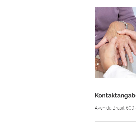
i
n
.
Kontaktangab
Avenida Brasil, 600 