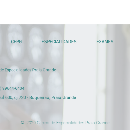
CEPG
ESPECIALIDADES
EXAMES
 de Especialidades Praia Grande
13) 99644-6404
sil 600, cj 720 - Boqueirão, Praia Grande
© 2020 Clinica de Especialidades Praia Grande