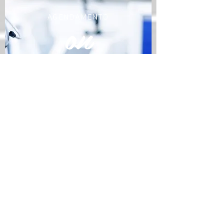
on
AGENDAMENTO
li
ne