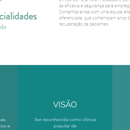
da eficácia e segurança para empregá
cialidades
Contamos ainda com uma equipe alta
diferenciada, que contemplam anos d
nde
recuperação de pacientes.
VISÃO
as.
Ser reconhecida como clínica
cos e
popular de