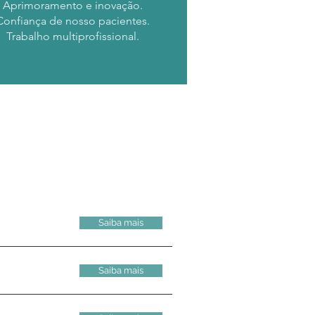
Aprimoramento e inovação.
Confiança de nosso pacientes.
Trabalho multiprofissional.
Saiba mais
Saiba mais