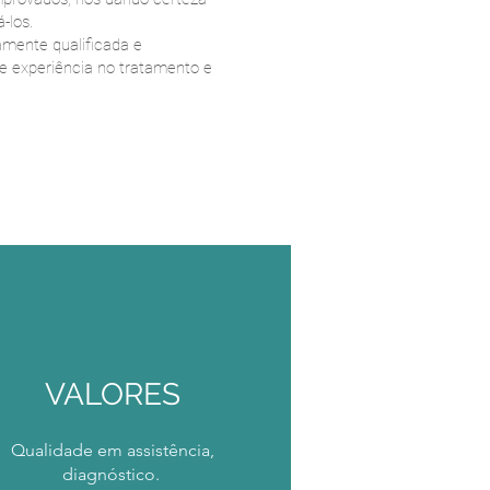
-los.
mente qualificada e
e experiência no tratamento e
VALORES
Qualidade em assistência,
diagnóstico.