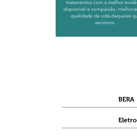
tratamentos com a melhor evidê
disponível e compaixão, melhora
qualidade de vida daqueles q
servimos.
BERA
Eletr