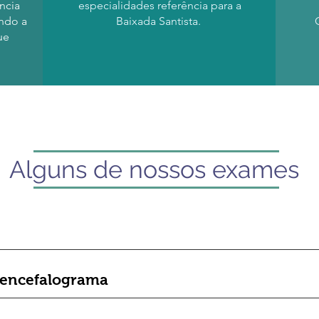
ncia
especialidades referência para a
ndo a
Baixada Santista.
ue
Alguns de nossos exames
oencefalograma