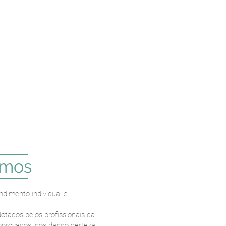
omos
ndimento individual e
otados pelos profissionais da
mprovados, nos dando certeza