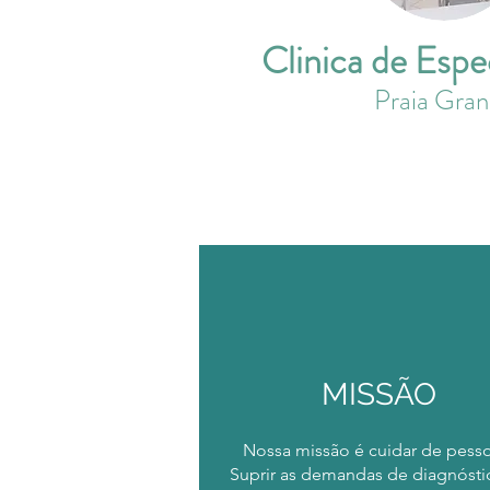
Clinica de Espe
Praia Gra
MISSÃO
Nossa missão é cuidar de pesso
Suprir as demandas de diagnósti