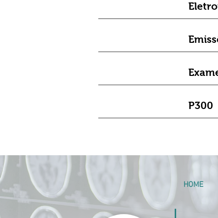
Eletr
Emiss
Exame
P300
HOME