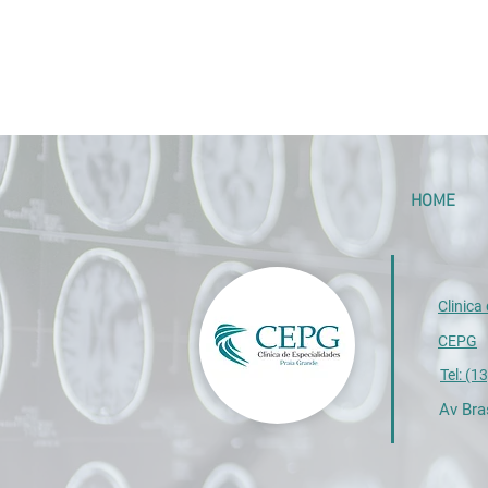
HOME
Clinica
CEPG
Tel: (
Av Bra