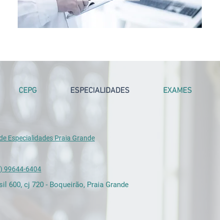
CEPG
ESPECIALIDADES
EXAMES
 de Especialidades Praia Grande
13) 99644-6404
sil 600, cj 720 - Boqueirão, Praia Grande