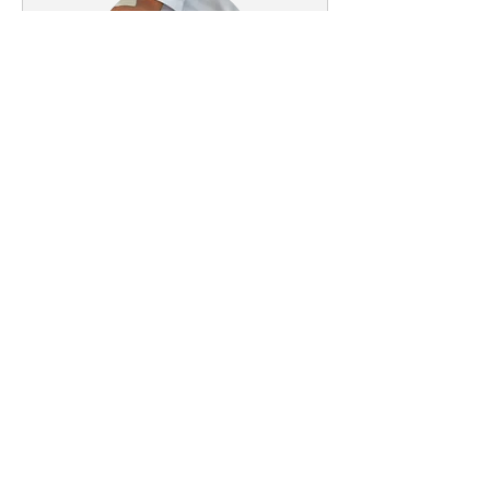
Eletroencefalograma
Dra. Ywzhe Sifuentes CRM 112.483
30 min
More Info