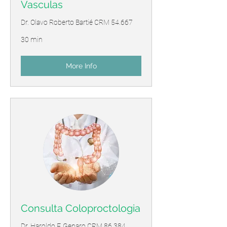
Vasculas
Dr. Olavo Roberto Bartié CRM 54.667
30 min
More Info
Consulta Coloproctologia
Dr. Haroldo F. Genaro CRM 86.384