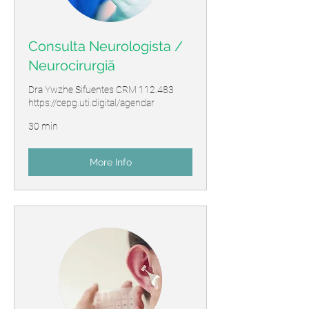
Consulta Neurologista /
Neurocirurgiã
Dra Ywzhe Sifuentes CRM 112.483
https://cepg.uti.digital/agendar
30 min
More Info