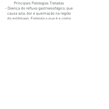
Principais Patologias Tratadas
- Doença do refluxo gastroesofágico, que
causa azia, dor e queimação na região
do estômago. Entenda o que é e como
identificar o refluxo gastroesofágico.
- Gastrite e úlcera gástrica, que causam
queimação e dor no estômago, além de
enjôo e má digestão;
- Pedra na vesícula: que pode provocar
dor e vômitos após comer. Saiba mais
sobre o que fazer na pedra na vesícula;
- Hepatite e cirrose, que são doenças
graves do fígado que podem causar
olhos amarelos, vômitos, sangramentos
e aumento da barriga;
- Síndrome do intestino irritável, doença
que causa desconforto abdominal e
diarréia;
- Pancreatite, que é a inflamação do
pâncreas, causada por cálculos ou uso
de bebidas alcoólicas em excesso, e